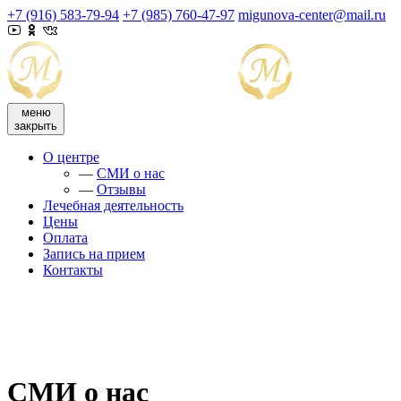
+7 (916) 583-79-94
+7 (985) 760-47-97
migunova-center@mail.ru
меню
закрыть
О центре
—
СМИ о нас
—
Отзывы
Лечебная деятельность
Цены
Оплата
Запись на прием
Контакты
СМИ о нас