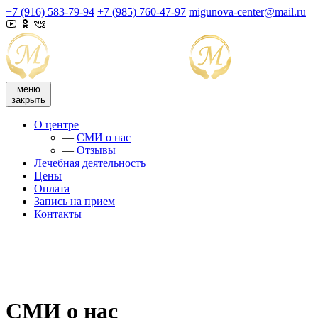
+7 (916) 583-79-94
+7 (985) 760-47-97
migunova-center@mail.ru
меню
закрыть
О центре
—
СМИ о нас
—
Отзывы
Лечебная деятельность
Цены
Оплата
Запись на прием
Контакты
СМИ о нас