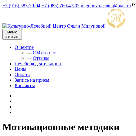
+7 (916) 583-79-94
+7 (985) 760-47-97
migunova-center@mail.ru
меню
закрыть
О центре
—
СМИ о нас
—
Отзывы
Лечебная деятельность
Цены
Оплата
Запись на прием
Контакты
Мотивационные методики