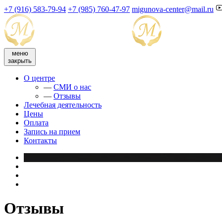
+7 (916) 583-79-94
+7 (985) 760-47-97
migunova-center@mail.ru
меню
закрыть
О центре
—
СМИ о нас
—
Отзывы
Лечебная деятельность
Цены
Оплата
Запись на прием
Контакты
Отзывы