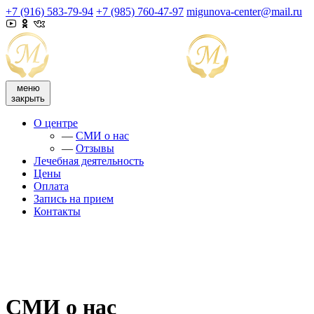
+7 (916) 583-79-94
+7 (985) 760-47-97
migunova-center@mail.ru
меню
закрыть
О центре
—
СМИ о нас
—
Отзывы
Лечебная деятельность
Цены
Оплата
Запись на прием
Контакты
СМИ о нас