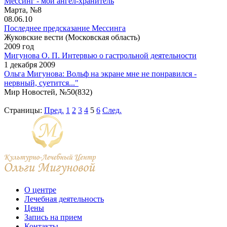
Мессинг - мой ангел-хранитель
Марта, №8
08.06.10
Последнее предсказание Мессинга
Жуковские вести (Московская область)
2009 год
Мигунова О. П. Интервью о гастрольной деятельности
1 декабря 2009
Ольга Мигунова: Вольф на экране мне не понравился -
нервный, суетится..."
Мир Новостей, №50(832)
Страницы:
Пред.
1
2
3
4
5
6
След.
О центре
Лечебная деятельность
Цены
Запись на прием
Контакты